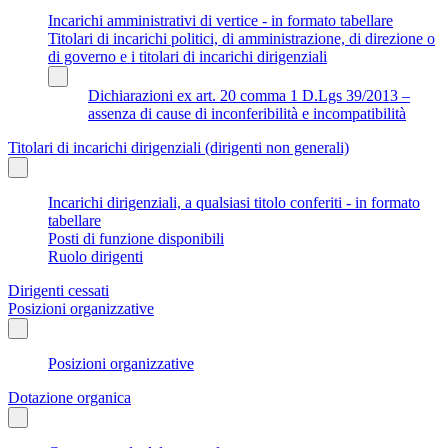
Incarichi amministrativi di vertice - in formato tabellare
Titolari di incarichi politici, di amministrazione, di direzione o
di governo e i titolari di incarichi dirigenziali
Dichiarazioni ex art. 20 comma 1 D.Lgs 39/2013 –
assenza di cause di inconferibilità e incompatibilità
Titolari di incarichi dirigenziali (dirigenti non generali)
Incarichi dirigenziali, a qualsiasi titolo conferiti - in formato
tabellare
Posti di funzione disponibili
Ruolo dirigenti
Dirigenti cessati
Posizioni organizzative
Posizioni organizzative
Dotazione organica