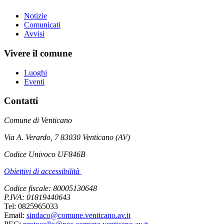
Notizie
Comunicati
Avvisi
Vivere il comune
Luoghi
Eventi
Contatti
Comune di Venticano
Via A. Verardo, 7 83030 Venticano (AV)
Codice Univoco UF846B
Obiettivi di accessibilità
Codice fiscale: 80005130648
P.IVA: 01819440643
Tel: 0825965033
Email:
sindaco@comune.venticano.av.it