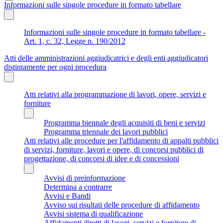
Informazioni sulle singole procedure in formato tabellare
Informazioni sulle singole procedure in formato tabellare -
Art. 1, c. 32, Legge n. 190/2012
Atti delle amministrazioni aggiudicatrici e degli enti aggiudicatori
distintamente per ogni procedura
Atti relativi alla programmazione di lavori, opere, servizi e
forniture
Programma biennale degli acquisiti di beni e servizi
Programma triennale dei lavori pubblici
Atti relativi alle procedure per l'affidamento di appalti pubblici
di servizi, forniture, lavori e opere, di concorsi pubblici di
progettazione, di concorsi di idee e di concessioni
Avvisi di preinformazione
Determina a contrarre
Avvisi e Bandi
Avviso sui risultati delle procedure di affidamento
Avvisi sistema di qualificazione
Affidamenti diretti di lavori, servizi e forniture di