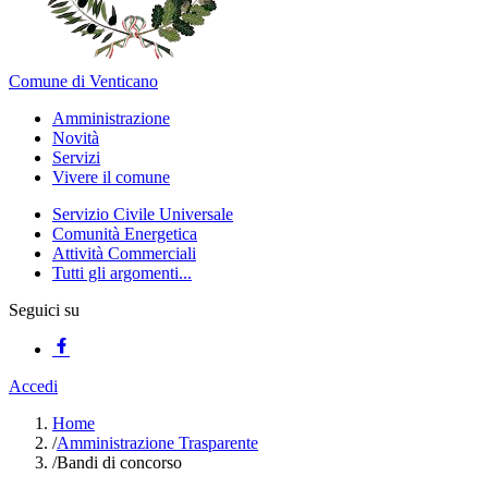
Comune di Venticano
Amministrazione
Novità
Servizi
Vivere il comune
Servizio Civile Universale
Comunità Energetica
Attività Commerciali
Tutti gli argomenti...
Seguici su
Accedi
Home
/
Amministrazione Trasparente
/
Bandi di concorso