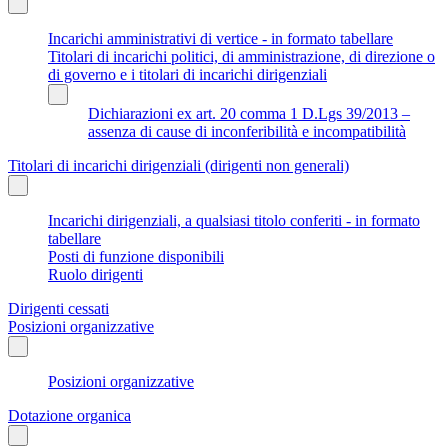
Incarichi amministrativi di vertice - in formato tabellare
Titolari di incarichi politici, di amministrazione, di direzione o
di governo e i titolari di incarichi dirigenziali
Dichiarazioni ex art. 20 comma 1 D.Lgs 39/2013 –
assenza di cause di inconferibilità e incompatibilità
Titolari di incarichi dirigenziali (dirigenti non generali)
Incarichi dirigenziali, a qualsiasi titolo conferiti - in formato
tabellare
Posti di funzione disponibili
Ruolo dirigenti
Dirigenti cessati
Posizioni organizzative
Posizioni organizzative
Dotazione organica