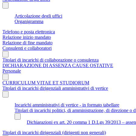
Articolazione degli uffici
Organigramma
Telefono e posta elettronica
Relazione inizio mandato
Relazione di fine mandato
Consulenti e collaboratori
Titolari di incarichi di collaborazione o consulenza
DICHIARAZIONE DI ASSENZA CAUSE OSTATIVE
Personale
CURRICULUM VITAE ET STUDIORUM
Titolari di incarichi dirigenziali amministrativi di vertice
Incarichi amministrativi di vertice - in formato tabellare
Titolari di incarichi politici, di amministrazione, di direzione o di
Dichiarazioni ex art. 20 comma 1 D.Lgs 39/2013 – assenza 
Titolari di incarichi dirigenziali (dirigenti non generali)