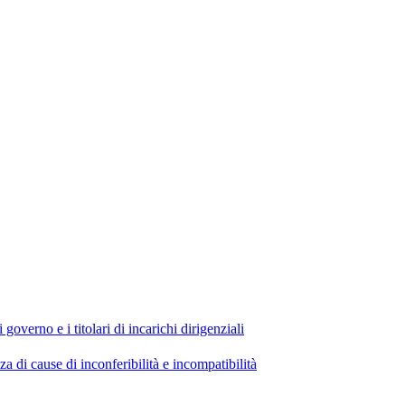
 governo e i titolari di incarichi dirigenziali
di cause di inconferibilità e incompatibilità