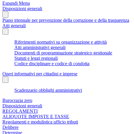
Espandi Menu
Disposizioni generali
Piano triennale per prevenzione della corruzione e della trasparenza
Atti generali
Riferimenti normativi su organizzazione e attività
Atti amministrativi generali
Documenti di programmazione strategico gestionale
Statuti e leggi regionali
Codice disciplinare e codice di condotta
Oneri informativi per cittadini e imprese
Scadenzario obblighi amministrativi
Burocrazia zero
Disposizioni generali
REGOLAMENTI
ALIQUOTE IMPOSTE E TASSE
Regolamenti e modulistica ufficio tributi
Delibere
Determine