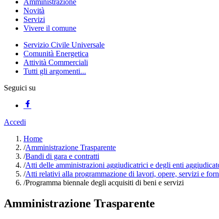
Amministrazione
Novità
Servizi
Vivere il comune
Servizio Civile Universale
Comunità Energetica
Attività Commerciali
Tutti gli argomenti...
Seguici su
Accedi
Home
/
Amministrazione Trasparente
/
Bandi di gara e contratti
/
Atti delle amministrazioni aggiudicatrici e degli enti aggiudica
/
Atti relativi alla programmazione di lavori, opere, servizi e forn
/
Programma biennale degli acquisiti di beni e servizi
Amministrazione Trasparente