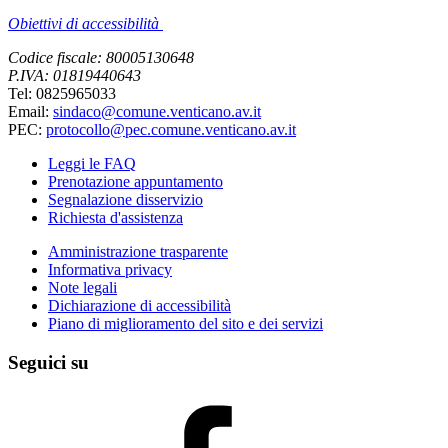
Obiettivi di accessibilità
Codice fiscale: 80005130648
P.IVA: 01819440643
Tel: 0825965033
Email:
sindaco@comune.venticano.av.it
PEC:
protocollo@pec.comune.venticano.av.it
Leggi le FAQ
Prenotazione appuntamento
Segnalazione disservizio
Richiesta d'assistenza
Amministrazione trasparente
Informativa privacy
Note legali
Dichiarazione di accessibilità
Piano di miglioramento del sito e dei servizi
Seguici su