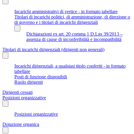
Incarichi amministrativi di vertice - in formato tabellare
Titolari di incarichi politici, di amministrazione, di direzione o
di governo e i titolari di incarichi dirigenziali
Dichiarazioni ex art. 20 comma 1 D.Lgs 39/2013 –
assenza di cause di inconferibilità e incompatibilità
Titolari di incarichi dirigenziali (dirigenti non generali)
Incarichi dirigenziali, a qualsiasi titolo conferiti - in formato
tabellare
Posti di funzione disponibili
Ruolo dirigenti
Dirigenti cessati
Posizioni organizzative
Posizioni organizzative
Dotazione organica