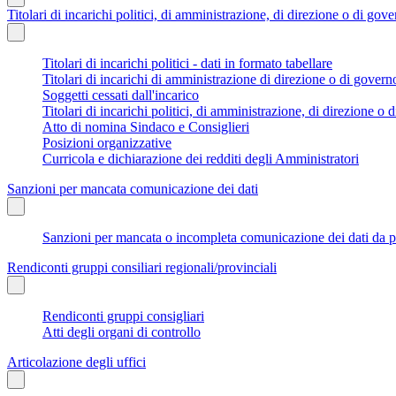
Titolari di incarichi politici, di amministrazione, di direzione o di gov
Titolari di incarichi politici - dati in formato tabellare
Titolari di incarichi di amministrazione di direzione o di govern
Soggetti cessati dall'incarico
Titolari di incarichi politici, di amministrazione, di direzione o di
Atto di nomina Sindaco e Consiglieri
Posizioni organizzative
Curricola e dichiarazione dei redditi degli Amministratori
Sanzioni per mancata comunicazione dei dati
Sanzioni per mancata o incompleta comunicazione dei dati da parte
Rendiconti gruppi consiliari regionali/provinciali
Rendiconti gruppi consigliari
Atti degli organi di controllo
Articolazione degli uffici