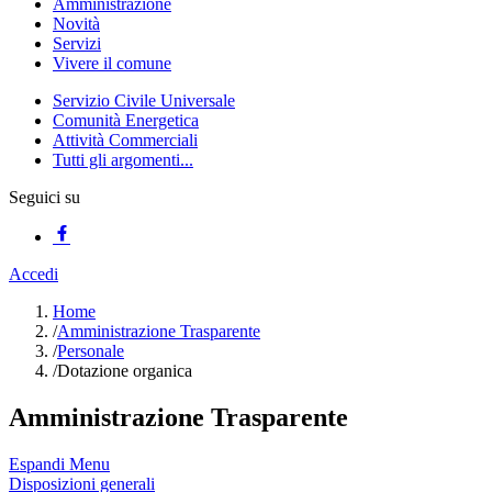
Amministrazione
Novità
Servizi
Vivere il comune
Servizio Civile Universale
Comunità Energetica
Attività Commerciali
Tutti gli argomenti...
Seguici su
Accedi
Home
/
Amministrazione Trasparente
/
Personale
/
Dotazione organica
Amministrazione Trasparente
Espandi Menu
Disposizioni generali