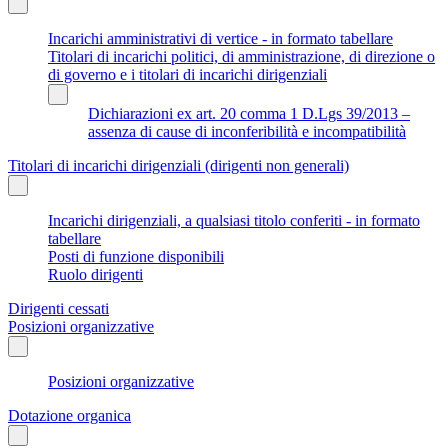
Incarichi amministrativi di vertice - in formato tabellare
Titolari di incarichi politici, di amministrazione, di direzione o
di governo e i titolari di incarichi dirigenziali
Dichiarazioni ex art. 20 comma 1 D.Lgs 39/2013 –
assenza di cause di inconferibilità e incompatibilità
Titolari di incarichi dirigenziali (dirigenti non generali)
Incarichi dirigenziali, a qualsiasi titolo conferiti - in formato
tabellare
Posti di funzione disponibili
Ruolo dirigenti
Dirigenti cessati
Posizioni organizzative
Posizioni organizzative
Dotazione organica