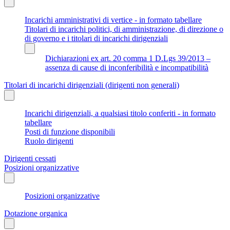
Incarichi amministrativi di vertice - in formato tabellare
Titolari di incarichi politici, di amministrazione, di direzione o
di governo e i titolari di incarichi dirigenziali
Dichiarazioni ex art. 20 comma 1 D.Lgs 39/2013 –
assenza di cause di inconferibilità e incompatibilità
Titolari di incarichi dirigenziali (dirigenti non generali)
Incarichi dirigenziali, a qualsiasi titolo conferiti - in formato
tabellare
Posti di funzione disponibili
Ruolo dirigenti
Dirigenti cessati
Posizioni organizzative
Posizioni organizzative
Dotazione organica