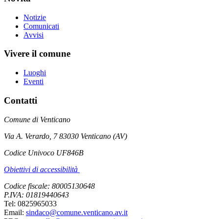
Notizie
Comunicati
Avvisi
Vivere il comune
Luoghi
Eventi
Contatti
Comune di Venticano
Via A. Verardo, 7 83030 Venticano (AV)
Codice Univoco UF846B
Obiettivi di accessibilità
Codice fiscale: 80005130648
P.IVA: 01819440643
Tel: 0825965033
Email:
sindaco@comune.venticano.av.it