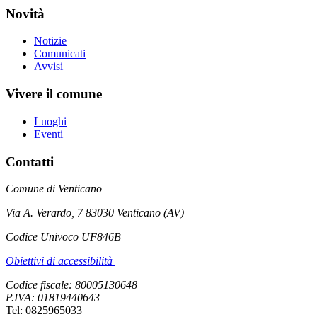
Novità
Notizie
Comunicati
Avvisi
Vivere il comune
Luoghi
Eventi
Contatti
Comune di Venticano
Via A. Verardo, 7 83030 Venticano (AV)
Codice Univoco UF846B
Obiettivi di accessibilità
Codice fiscale: 80005130648
P.IVA: 01819440643
Tel: 0825965033