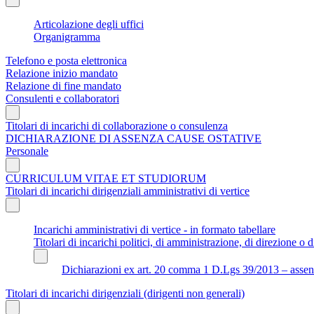
Articolazione degli uffici
Organigramma
Telefono e posta elettronica
Relazione inizio mandato
Relazione di fine mandato
Consulenti e collaboratori
Titolari di incarichi di collaborazione o consulenza
DICHIARAZIONE DI ASSENZA CAUSE OSTATIVE
Personale
CURRICULUM VITAE ET STUDIORUM
Titolari di incarichi dirigenziali amministrativi di vertice
Incarichi amministrativi di vertice - in formato tabellare
Titolari di incarichi politici, di amministrazione, di direzione o di
Dichiarazioni ex art. 20 comma 1 D.Lgs 39/2013 – assenza 
Titolari di incarichi dirigenziali (dirigenti non generali)