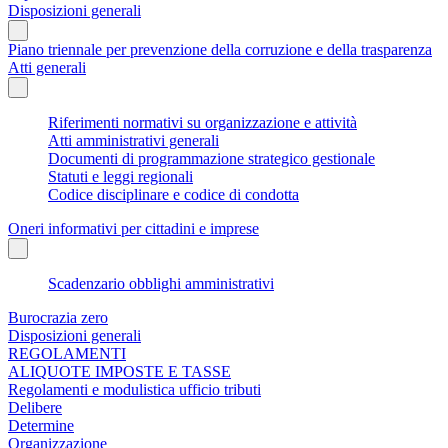
Disposizioni generali
Piano triennale per prevenzione della corruzione e della trasparenza
Atti generali
Riferimenti normativi su organizzazione e attività
Atti amministrativi generali
Documenti di programmazione strategico gestionale
Statuti e leggi regionali
Codice disciplinare e codice di condotta
Oneri informativi per cittadini e imprese
Scadenzario obblighi amministrativi
Burocrazia zero
Disposizioni generali
REGOLAMENTI
ALIQUOTE IMPOSTE E TASSE
Regolamenti e modulistica ufficio tributi
Delibere
Determine
Organizzazione