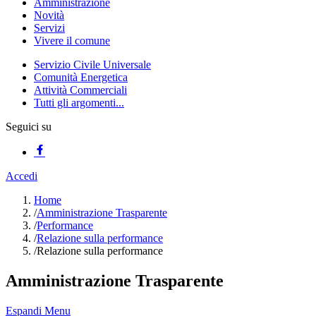
Amministrazione
Novità
Servizi
Vivere il comune
Servizio Civile Universale
Comunità Energetica
Attività Commerciali
Tutti gli argomenti...
Seguici su
Accedi
Home
/
Amministrazione Trasparente
/
Performance
/
Relazione sulla performance
/
Relazione sulla performance
Amministrazione Trasparente
Espandi Menu