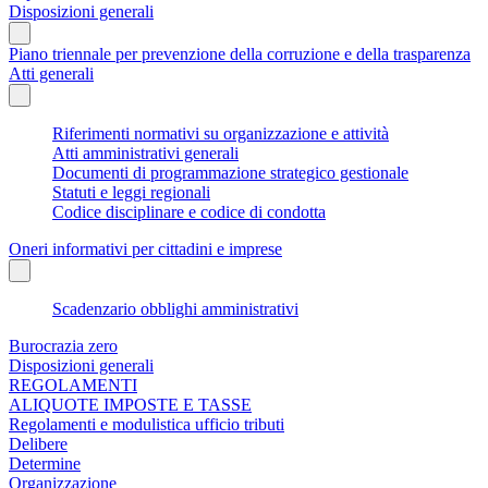
Disposizioni generali
Piano triennale per prevenzione della corruzione e della trasparenza
Atti generali
Riferimenti normativi su organizzazione e attività
Atti amministrativi generali
Documenti di programmazione strategico gestionale
Statuti e leggi regionali
Codice disciplinare e codice di condotta
Oneri informativi per cittadini e imprese
Scadenzario obblighi amministrativi
Burocrazia zero
Disposizioni generali
REGOLAMENTI
ALIQUOTE IMPOSTE E TASSE
Regolamenti e modulistica ufficio tributi
Delibere
Determine
Organizzazione