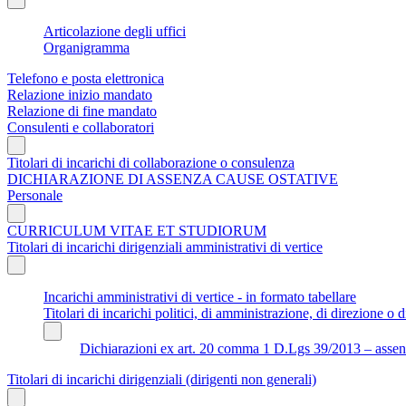
Articolazione degli uffici
Organigramma
Telefono e posta elettronica
Relazione inizio mandato
Relazione di fine mandato
Consulenti e collaboratori
Titolari di incarichi di collaborazione o consulenza
DICHIARAZIONE DI ASSENZA CAUSE OSTATIVE
Personale
CURRICULUM VITAE ET STUDIORUM
Titolari di incarichi dirigenziali amministrativi di vertice
Incarichi amministrativi di vertice - in formato tabellare
Titolari di incarichi politici, di amministrazione, di direzione o di
Dichiarazioni ex art. 20 comma 1 D.Lgs 39/2013 – assenza 
Titolari di incarichi dirigenziali (dirigenti non generali)