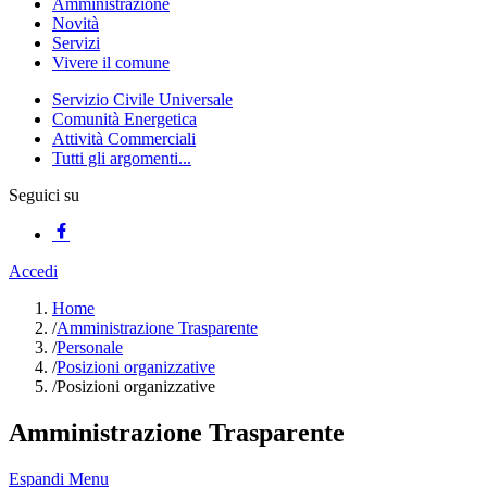
Amministrazione
Novità
Servizi
Vivere il comune
Servizio Civile Universale
Comunità Energetica
Attività Commerciali
Tutti gli argomenti...
Seguici su
Accedi
Home
/
Amministrazione Trasparente
/
Personale
/
Posizioni organizzative
/
Posizioni organizzative
Amministrazione Trasparente
Espandi Menu