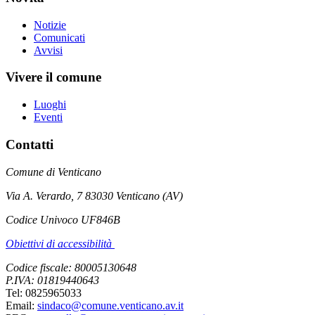
Notizie
Comunicati
Avvisi
Vivere il comune
Luoghi
Eventi
Contatti
Comune di Venticano
Via A. Verardo, 7 83030 Venticano (AV)
Codice Univoco UF846B
Obiettivi di accessibilità
Codice fiscale: 80005130648
P.IVA: 01819440643
Tel: 0825965033
Email:
sindaco@comune.venticano.av.it