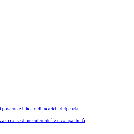
 governo e i titolari di incarichi dirigenziali
di cause di inconferibilità e incompatibilità