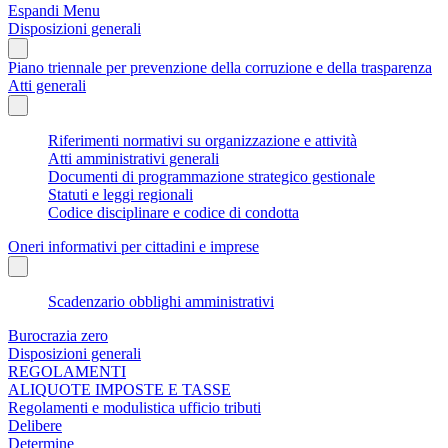
Espandi Menu
Disposizioni generali
Piano triennale per prevenzione della corruzione e della trasparenza
Atti generali
Riferimenti normativi su organizzazione e attività
Atti amministrativi generali
Documenti di programmazione strategico gestionale
Statuti e leggi regionali
Codice disciplinare e codice di condotta
Oneri informativi per cittadini e imprese
Scadenzario obblighi amministrativi
Burocrazia zero
Disposizioni generali
REGOLAMENTI
ALIQUOTE IMPOSTE E TASSE
Regolamenti e modulistica ufficio tributi
Delibere
Determine