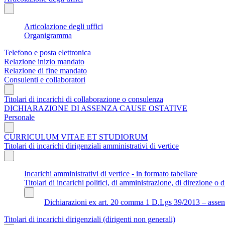
Articolazione degli uffici
Organigramma
Telefono e posta elettronica
Relazione inizio mandato
Relazione di fine mandato
Consulenti e collaboratori
Titolari di incarichi di collaborazione o consulenza
DICHIARAZIONE DI ASSENZA CAUSE OSTATIVE
Personale
CURRICULUM VITAE ET STUDIORUM
Titolari di incarichi dirigenziali amministrativi di vertice
Incarichi amministrativi di vertice - in formato tabellare
Titolari di incarichi politici, di amministrazione, di direzione o di
Dichiarazioni ex art. 20 comma 1 D.Lgs 39/2013 – assenza 
Titolari di incarichi dirigenziali (dirigenti non generali)