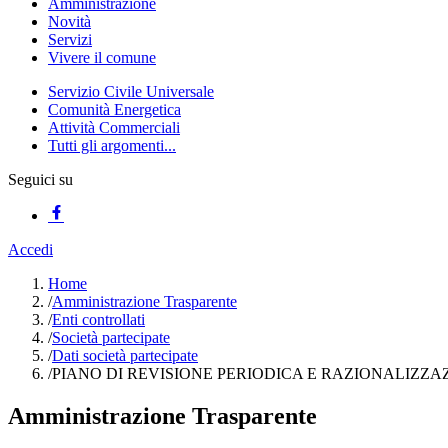
Amministrazione
Novità
Servizi
Vivere il comune
Servizio Civile Universale
Comunità Energetica
Attività Commerciali
Tutti gli argomenti...
Seguici su
Accedi
Home
/
Amministrazione Trasparente
/
Enti controllati
/
Società partecipate
/
Dati società partecipate
/
PIANO DI REVISIONE PERIODICA E RAZIONALIZZAZ
Amministrazione Trasparente