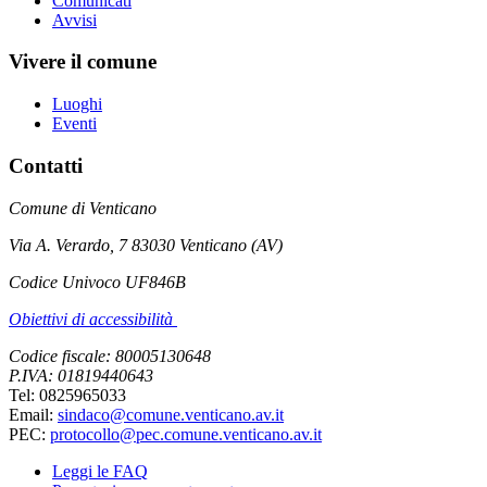
Comunicati
Avvisi
Vivere il comune
Luoghi
Eventi
Contatti
Comune di Venticano
Via A. Verardo, 7 83030 Venticano (AV)
Codice Univoco UF846B
Obiettivi di accessibilità
Codice fiscale: 80005130648
P.IVA: 01819440643
Tel: 0825965033
Email:
sindaco@comune.venticano.av.it
PEC:
protocollo@pec.comune.venticano.av.it
Leggi le FAQ