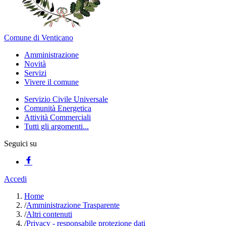
Comune di Venticano
Amministrazione
Novità
Servizi
Vivere il comune
Servizio Civile Universale
Comunità Energetica
Attività Commerciali
Tutti gli argomenti...
Seguici su
Accedi
Home
/
Amministrazione Trasparente
/
Altri contenuti
/
Privacy - responsabile protezione dati