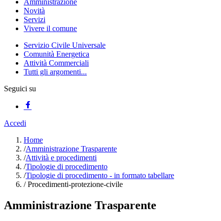
Amministrazione
Novità
Servizi
Vivere il comune
Servizio Civile Universale
Comunità Energetica
Attività Commerciali
Tutti gli argomenti...
Seguici su
Accedi
Home
/
Amministrazione Trasparente
/
Attività e procedimenti
/
Tipologie di procedimento
/
Tipologie di procedimento - in formato tabellare
/
Procedimenti-protezione-civile
Amministrazione Trasparente