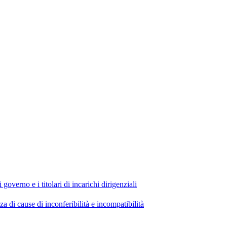
 governo e i titolari di incarichi dirigenziali
di cause di inconferibilità e incompatibilità