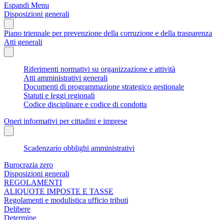
Espandi Menu
Disposizioni generali
Piano triennale per prevenzione della corruzione e della trasparenza
Atti generali
Riferimenti normativi su organizzazione e attività
Atti amministrativi generali
Documenti di programmazione strategico gestionale
Statuti e leggi regionali
Codice disciplinare e codice di condotta
Oneri informativi per cittadini e imprese
Scadenzario obblighi amministrativi
Burocrazia zero
Disposizioni generali
REGOLAMENTI
ALIQUOTE IMPOSTE E TASSE
Regolamenti e modulistica ufficio tributi
Delibere
Determine