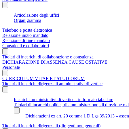
Articolazione degli uffici
Organigramma
Telefono e posta elettronica
Relazione inizio mandato
Relazione di fine mandato
Consulenti e collaboratori
Titolari di incarichi di collaborazione o consulenza
DICHIARAZIONE DI ASSENZA CAUSE OSTATIVE
Personale
CURRICULUM VITAE ET STUDIORUM
Titolari di incarichi dirigenziali amministrativi di vertice
Incarichi amministrativi di vertice - in formato tabellare
Titolari di incarichi politici, di amministrazione, di direzione o di
Dichiarazioni ex art. 20 comma 1 D.Lgs 39/2013 – assenza 
Titolari di incarichi dirigenziali (dirigenti non generali)