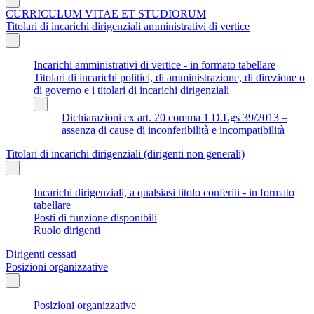
CURRICULUM VITAE ET STUDIORUM
Titolari di incarichi dirigenziali amministrativi di vertice
Incarichi amministrativi di vertice - in formato tabellare
Titolari di incarichi politici, di amministrazione, di direzione o
di governo e i titolari di incarichi dirigenziali
Dichiarazioni ex art. 20 comma 1 D.Lgs 39/2013 –
assenza di cause di inconferibilità e incompatibilità
Titolari di incarichi dirigenziali (dirigenti non generali)
Incarichi dirigenziali, a qualsiasi titolo conferiti - in formato
tabellare
Posti di funzione disponibili
Ruolo dirigenti
Dirigenti cessati
Posizioni organizzative
Posizioni organizzative