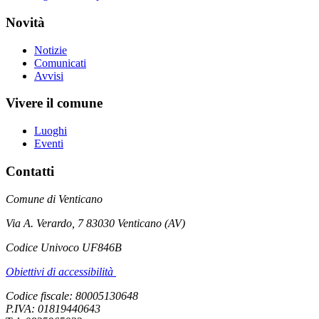
Novità
Notizie
Comunicati
Avvisi
Vivere il comune
Luoghi
Eventi
Contatti
Comune di Venticano
Via A. Verardo, 7 83030 Venticano (AV)
Codice Univoco UF846B
Obiettivi di accessibilità
Codice fiscale: 80005130648
P.IVA: 01819440643