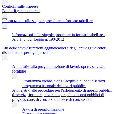
Controlli sulle imprese
Bandi di gara e contratti
Informazioni sulle singole procedure in formato tabellare
Informazioni sulle singole procedure in formato tabellare -
Art. 1, c. 32, Legge n. 190/2012
Atti delle amministrazioni aggiudicatrici e degli enti aggiudicatori
distintamente per ogni procedura
Atti relativi alla programmazione di lavori, opere, servizi e
forniture
Programma biennale degli acquisiti di beni e servizi
Programma triennale dei lavori pubblici
Atti relativi alle procedure per l'affidamento di appalti pubblici
di servizi, forniture, lavori e opere, di concorsi pubblici di
progettazione, di concorsi di idee e di concessioni
Avvisi di preinformazione
Determina a contrarre