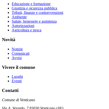
Educazione e formazione
Giustizia e sicurezza pubblica
Tributi, finanze e contravvenzioni
Ambiente
Salute, benessere e assistenza
Autorizzazioni
Agricoltura e pesca
Novità
Notizie
Comunicati
Avvisi
Vivere il comune
Luoghi
Eventi
Contatti
Comune di Venticano
Via A. Verardo, 7 83030 Venticano (AV)