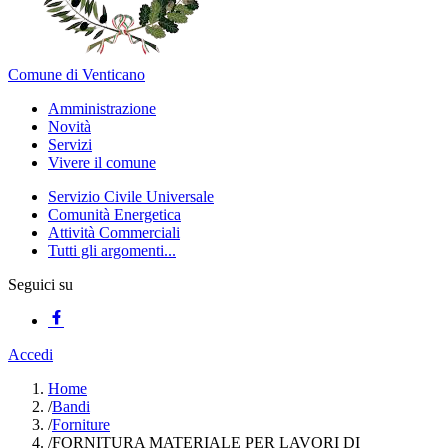
Comune di Venticano
Amministrazione
Novità
Servizi
Vivere il comune
Servizio Civile Universale
Comunità Energetica
Attività Commerciali
Tutti gli argomenti...
Seguici su
Accedi
Home
/
Bandi
/
Forniture
/
FORNITURA MATERIALE PER LAVORI DI