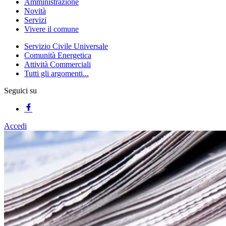
Amministrazione
Novità
Servizi
Vivere il comune
Servizio Civile Universale
Comunità Energetica
Attività Commerciali
Tutti gli argomenti...
Seguici su
Accedi